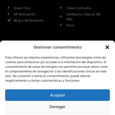
Quien Soy
Video Consulta
Mi Motivación
Cambia tu Vida en 60
días
Blog y Reflexiones
Docs
Web
Otras Webs
Gestionar consentimiento
Aviso Legal
Aventuras Jose y Patri
Para ofrecer las mejores experiencias, utilizamos tecnologías como las
Condiciones Pre-
Malagaentrena
cookies para almacenar y/o acceder a la información del dispositivo. El
contractuales
Patri Fit Model
consentimiento de estas tecnologías nos permitirá procesar datos como
Condiciones de Uso
JR FIT MARKETING
el comportamiento de navegación o las identificaciones únicas en este
Cookies
MEDIA
sitio. No consentir o retirar el consentimiento, puede afectar
negativamente a ciertas características y funciones.
Términos y Condiciones
Aceptar
Todos los derechos reservados 2025 - Web y Diseño
propiedad de JR FIT MARKETING MEDIA SL
Denegar